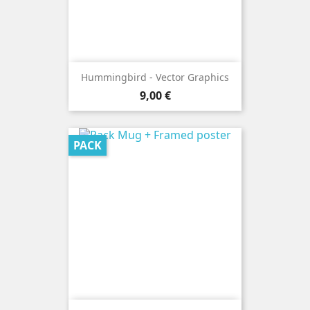
Hummingbird - Vector Graphics
Precio
9,00 €
PACK